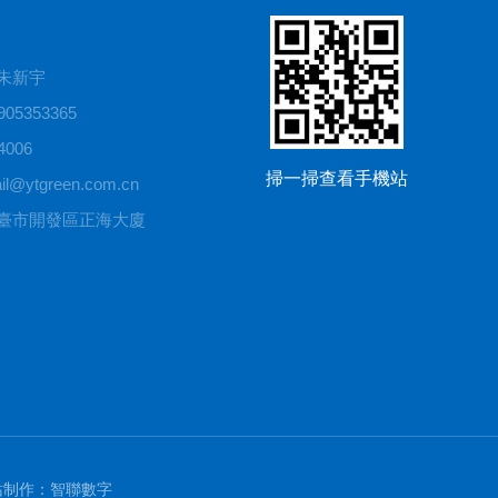
朱新宇
05353365
006
掃一掃查看手機站
@ytgreen.com.cn
臺市開發區正海大廈
站制作
：
智聯數字