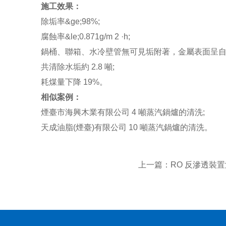
施工效果：
除垢率&ge;98%;
腐蝕率&le;0.871g/m 2 ·h;
鍋桶、聯箱、水冷壁管無可見垢附著，金屬表面呈自
共清除水垢約 2.8 噸;
耗煤量下降 19%。
相似案例：
煙臺市海興木業有限公司 4 噸蒸汽鍋爐的清洗;
天成油脂(煙臺)有限公司 10 噸蒸汽鍋爐的清洗。
上一篇：
RO 反滲透裝