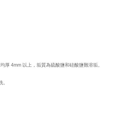
厚 4mm 以上，垢質為硫酸鹽和硅酸鹽難溶垢。
洗。