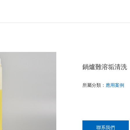
鍋爐難溶垢清洗
所屬分類：
應用案例
聯系我們