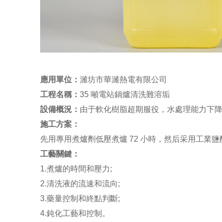
應用單位：
濰坊市華濰熱電有限公司
工程名稱：
35 噸電站鍋爐清洗難溶垢
設備概況：
由于軟化樹脂超期服役，水處理能力下降
施工方案：
先用專用煮爐劑低壓煮爐 72 小時，然后采用工
工藝關鍵：
1.煮爐的時間和壓力;
2.清洗液的流速和流向;
3.藥量控制和終點判斷;
4.鈍化工藝和控制。