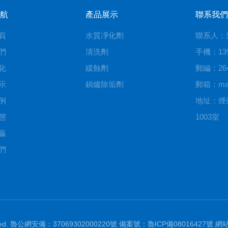
航
產品展示
聯系我們
頁
水質凈化劑
聯系人：
們
清洗劑
手機：139
化
緩蝕劑
郵編：264
示
鍋爐除垢劑
郵箱：mail
例
地址：煙
態
1003室
贏
們
erved. 魯公網安備：37069302000220號 備案號：魯ICP備08016427號
網