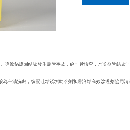
。導致鍋爐因結垢發生爆管事故，經割管檢查，水冷壁管結垢平均
業鹽酸為主清洗劑，復配硅垢銹垢助溶劑和難溶垢高效滲透劑協同清